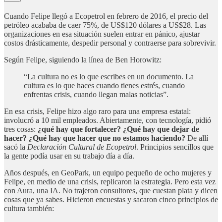
Cuando Felipe llegó a Ecopetrol en febrero de 2016, el precio del
petróleo acababa de caer 75%, de US$120 dólares a US$28. Las
organizaciones en esa situación suelen entrar en pánico, ajustar
costos drásticamente, despedir personal y contraerse para sobrevivir.
Según Felipe, siguiendo la línea de Ben Horowitz:
“La cultura no es lo que escribes en un documento. La
cultura es lo que haces cuando tienes estrés, cuando
enfrentas crisis, cuando llegan malas noticias”.
En esa crisis, Felipe hizo algo raro para una empresa estatal:
involucró a 10 mil empleados. Abiertamente, con tecnología, pidió
tres cosas:
¿qué hay que fortalecer? ¿Qué hay que dejar de
hacer? ¿Qué hay que hacer que no estamos haciendo?
De allí
sacó la
Declaración Cultural de Ecopetrol
. Principios sencillos que
la gente podía usar en su trabajo día a día.
Años después, en GeoPark, un equipo pequeño de ocho mujeres y
Felipe, en medio de una crisis, replicaron la estrategia. Pero esta vez
con Aura, una IA. No trajeron consultores, que cuestan plata y dicen
cosas que ya sabes. Hicieron encuestas y sacaron cinco principios de
cultura también: