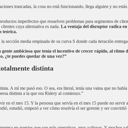
ciones trancadas, la cosa no está funcionando, llega alguien y no estás 
roductos imperfectos que resuelven problemas para segmentos de client
clientes cuya alternativa es nada.
La ventaja del disruptor radica en
 teórica.
an la sección media empinada de su curva S donde cada iteración entreg
gente ambiciosa que tenía el incentivo de crecer rápido, al ritmo 
o, ¿te puedes quedar de una vez?”
otalmente distinta
nta. A mí me pasó eso. O sea, era literal, tenía una vaina que no había
a distinta a la que era Ridery al comienzo.”
vir en el mes 15. Y la persona que servía en el mes 15 puede no servir a
ió, estudió, empezó a ver cómo resolvía el ser gerente y ser convirtió e
presa en puestos que son más operativos, muy valiosos. Y muchos sali