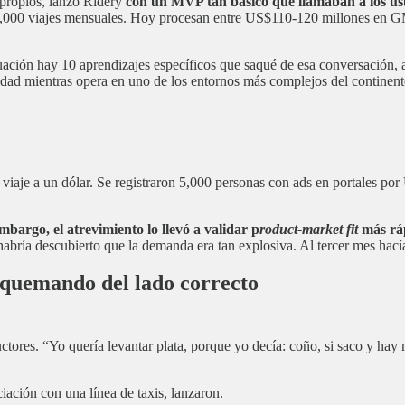
propios, lanzó Ridery
con un MVP tan básico que llamaban a los usu
 20,000 viajes mensuales. Hoy procesan entre US$110-120 millones en 
uación hay 10 aprendizajes específicos que saqué de esa conversación,
idad mientras opera en uno de los entornos más complejos del continent
iaje a un dólar. Se registraron 5,000 personas con ads en portales p
mbargo, el atrevimiento lo llevó a validar p
roduct-market fit
más ráp
abría descubierto que la demanda era tan explosiva. Al tercer mes hací
e quemando del lado correcto
ores. “Yo quería levantar plata, porque yo decía: coño, si saco y hay
ación con una línea de taxis, lanzaron.