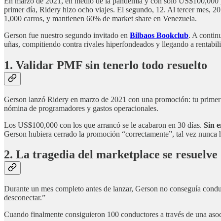
En marzo de 2021, en medio de la pandemia y con solo US$100,000 
primer día, Ridery hizo ocho viajes. El segundo, 12. Al tercer mes,
1,000 carros, y mantienen 60% de market share en Venezuela.
Gerson fue nuestro segundo invitado en
Bilbaos Bookclub
. A contin
uñas, compitiendo contra rivales hiperfondeados y llegando a rentabil
1. Validar PMF sin tenerlo todo resuelto
Gerson lanzó Ridery en marzo de 2021 con una promoción: tu primer v
nómina de programadores y gastos operacionales.
Los US$100,000 con los que arrancó se le acabaron en 30 días.
Sin e
Gerson hubiera cerrado la promoción “correctamente”, tal vez nunca h
2. La tragedia del marketplace se resuelv
Durante un mes completo antes de lanzar, Gerson no conseguía conduct
desconectar.”
Cuando finalmente consiguieron 100 conductores a través de una asoci