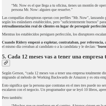
“Mr. Now es el que llega a tu oficina, tienes un montón de opera
persona Mr. Now: alguien que resuelve.”
Las compañías disruptoras operan con perfiles "Mr. Now", lanzando p
según los estándares establecidos, pero "suficientemente buenos" para 
retroalimentación real de clientes en lugar de perseguir perfección
Mientras los establecidos persiguen perfección, los disruptores escal
Cuando Ridery empezó a explotar, contrataban, por referencia, a 
el mismo día cerraban al candidato o a la candidata y le decían: “
buen
5. Cada 12 meses vas a tener una empresa t
Según Gerson, “cada 12 meses vas a tener una empresa totalmente disti
migrando al método de Working Backwards de Amazon y es otra empres
Esto significa que la persona que contratas en el mes tres puede no ser
escalaron con el negocio. Un programador que se leyó 10 libros, aprend
Pero también:
“Muchos que se quedaron en el camino. Algunos siguen en la em