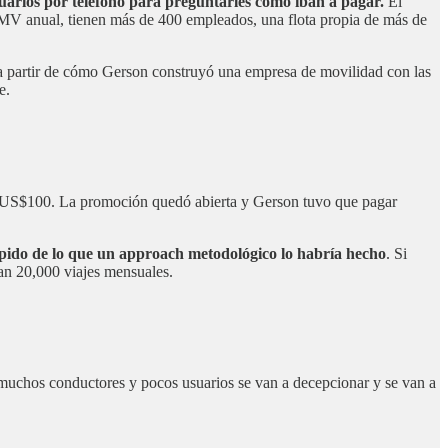
arios por teléfono para preguntarles cómo iban a pagar.
El
GMV anual, tienen más de 400 empleados, una flota propia de más de
 a partir de cómo Gerson construyó una empresa de movilidad con las
e.
or US$100. La promoción quedó abierta y Gerson tuvo que pagar
ido de lo que un approach metodológico lo habría hecho
. Si
an 20,000 viajes mensuales.
 muchos conductores y pocos usuarios se van a decepcionar y se van a