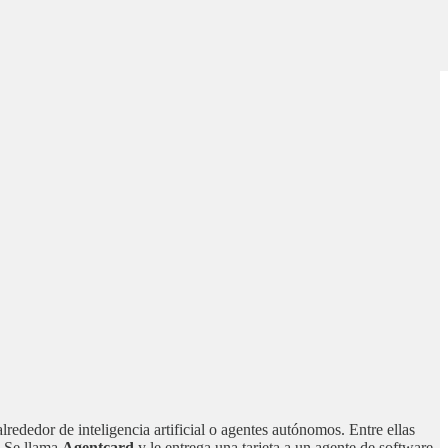
dedor de inteligencia artificial o agentes autónomos. Entre ellas
s. Se llama
Agentcard
y le entrega una tarjeta a un agente de software