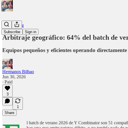
Fundraising
Subscribe
Sign in
Arbitraje geográfico: 64% del batch de ve
Equipos pequeños y eficientes operando directamente 
Hermanos Bilbao
Jun 30, 2026
∙ Paid
3
1
Share
l batch de verano 2026 de Y Combinator son 51 compañías
hay una que emite tarjetas débito, y no tendría nada de p