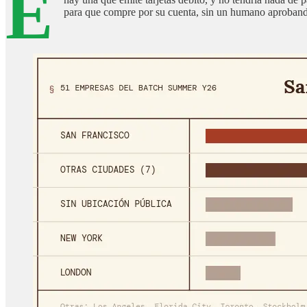
E
para que compre por su cuenta, sin un humano aproband