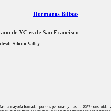
Hermanos Bilbao
rano de YC es de San Francisco
desde Silicon Valley
, la mayoría formadas por dos personas, y más del 85% construidas alre
articular si no fuera por un detalle: sus tarjetahabientes no son persona