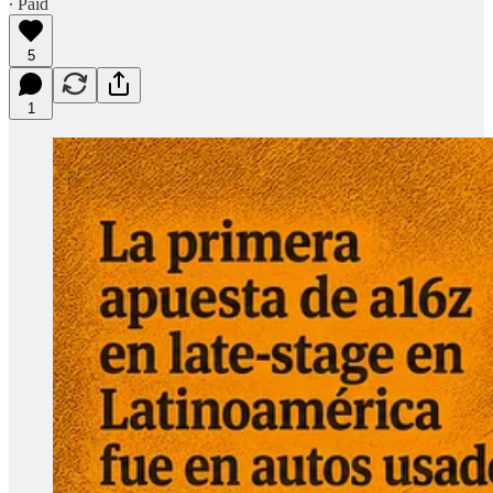
∙ Paid
5
1