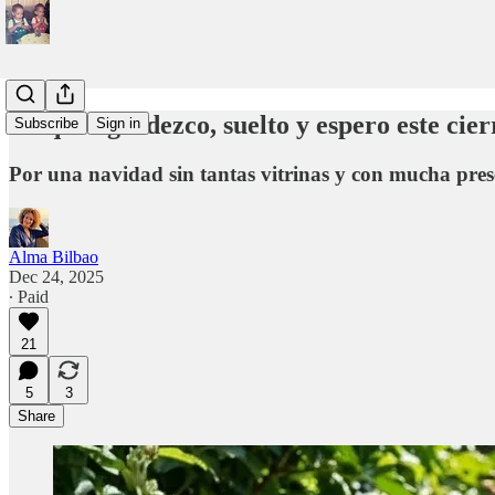
Lo que agradezco, suelto y espero este cier
Subscribe
Sign in
Por una navidad sin tantas vitrinas y con mucha pres
Alma Bilbao
Dec 24, 2025
∙ Paid
21
5
3
Share