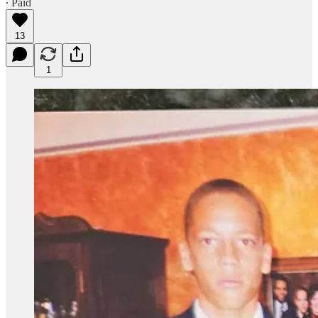
∙ Paid
13
1