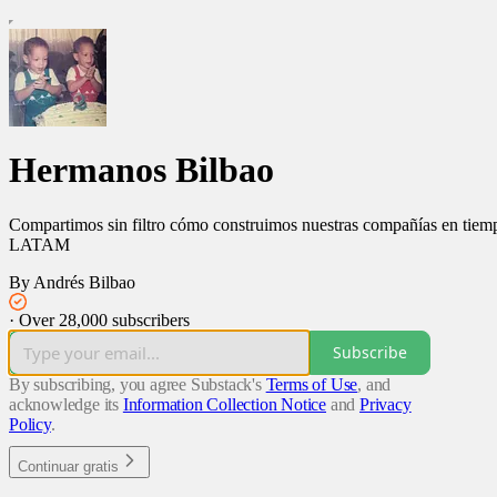
Hermanos Bilbao
Compartimos sin filtro cómo construimos nuestras compañías en tiempo 
LATAM
By Andrés Bilbao
·
Over 28,000 subscribers
Subscribe
By subscribing, you agree Substack's
Terms of Use
, and
acknowledge its
Information Collection Notice
and
Privacy
Policy
.
Continuar gratis