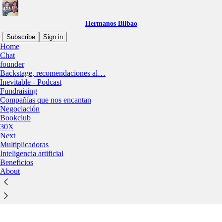
Hermanos Bilbao
Subscribe
Sign in
Home
Chat
founder
Backstage, recomendaciones al…
Inevitable - Podcast
Click any thread to reply
Fundraising
Compañías que nos encantan
Negociación
Bookclub
30X
Next
Multiplicadoras
Inteligencia artificial
Beneficios
About